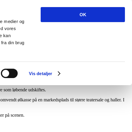
OK
ale medier og
j
ed vores
re kan
fra din brug
 Showet vil blive sammensat og tilpasset tilskuernes
Vis detaljer
, så lad Ove Høj hjælpe med at gøre festen mindeværdig.
re som løbende udskiftes.
 omvendt ølkasse på en markedsplads til større teatersale og haller. I
ter på scenen.