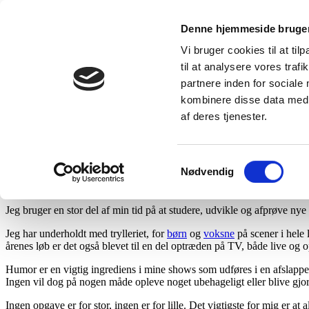
Ove Høj
Denne hjemmeside bruger
Vi bruger cookies til at til
Velkommen
Voksne
Familie
til at analysere vores tra
partnere inden for sociale
Magisk og humoristisk underholdn
kombinere disse data med a
af deres tjenester.
Magisk underholdning til enhver festlig lejlighed.
Ove Høj´s
familieshow er en rigtig hyggelig, morsom og magisk underhol
Samtykkevalg
alderssammensætning.
Nødvendig
En konfirmation, et bryllup, sølv-, eller guldbryllup sker for de fles
Jeg bruger en stor del af min tid på at studere, udvikle og afprøve 
Jeg har underholdt med trylleriet, for
børn
og
voksne
på scener i hele 
årenes løb er det også blevet til en del optræden på TV, både live og 
Humor er en vigtig ingrediens i mine shows som udføres i en afslappet
Ingen vil dog på nogen måde opleve noget ubehageligt eller blive gjort 
Ingen opgave er for stor, ingen er for lille. Det vigtigste for mig er a