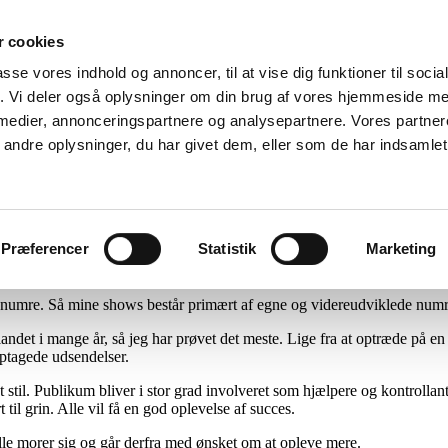
 cookies
passe vores indhold og annoncer, til at vise dig funktioner til soci
Børn
Julemand
Om Ove Høj
Galleri
Kontakt Ove Hø
fik. Vi deler også oplysninger om din brug af vores hjemmeside m
 medier, annonceringspartnere og analysepartnere. Vores partne
ing til enhver festlig lejlighed
ndre oplysninger, du har givet dem, eller som de har indsamlet 
dning til enhver festlig lejlighed. Lige fra de helt små til de ældste.
Præferencer
Statistik
Marketing
te kun en gang i livet. Så hvis festen skal være anderledes end de andre
nye numre. Så mine shows består primært af egne og videreudviklede num
landet i mange år, så jeg har prøvet det meste. Lige fra at optræde på en
optagede udsendelser.
 stil. Publikum bliver i stor grad involveret som hjælpere og kontrollan
til grin. Alle vil få en god oplevelse af succes.
t alle morer sig og går derfra med ønsket om at opleve mere.